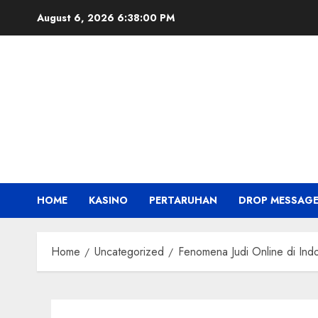
Skip
August 6, 2026
6:38:01 PM
to
content
HOME
KASINO
PERTARUHAN
DROP MESSAG
Home
Uncategorized
Fenomena Judi Online di Ind