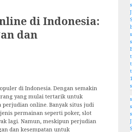
line di Indonesia:
gan dan
s
t
t
populer di Indonesia. Dengan semakin
rang yang mulai tertarik untuk
erjudian online. Banyak situs judi
s
enis permainan seperti poker, slot
yak lagi. Namun, meskipun perjudian
gan dan kesempatan untuk