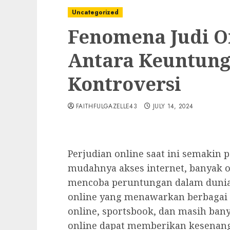
Uncategorized
Fenomena Judi On
Antara Keuntun
Kontroversi
FAITHFULGAZELLE43
JULY 14, 2024
Perjudian online saat ini semakin 
mudahnya akses internet, banyak o
mencoba peruntungan dalam dunia p
online yang menawarkan berbagai j
online, sportsbook, dan masih ban
online dapat memberikan kesenan