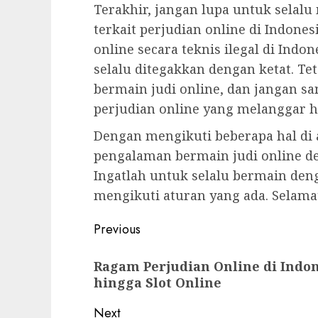
Terakhir, jangan lupa untuk sela
terkait perjudian online di Indones
online secara teknis ilegal di Ind
selalu ditegakkan dengan ketat. Te
bermain judi online, dan jangan sam
perjudian online yang melanggar 
Dengan mengikuti beberapa hal di 
pengalaman bermain judi online 
Ingatlah untuk selalu bermain den
mengikuti aturan yang ada. Selama
Continue
Previous
Reading
Previous
Ragam Perjudian Online di Indo
post:
hingga Slot Online
Next