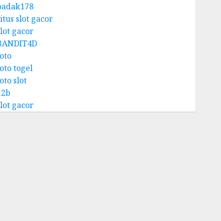
badak178
itus slot gacor
slot gacor
BANDIT4D
toto
oto togel
oto slot
12b
slot gacor