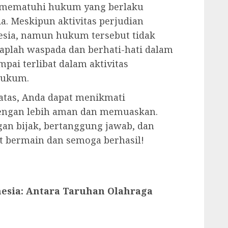
lu mematuhi hukum yang berlaku
ia. Meskipun aktivitas perjudian
onesia, namun hukum tersebut tidak
taplah waspada dan berhati-hati dalam
pai terlibat dalam aktivitas
hukum.
atas, Anda dapat menikmati
dengan lebih aman dan memuaskan.
gan bijak, bertanggung jawab, dan
t bermain dan semoga berhasil!
nesia: Antara Taruhan Olahraga