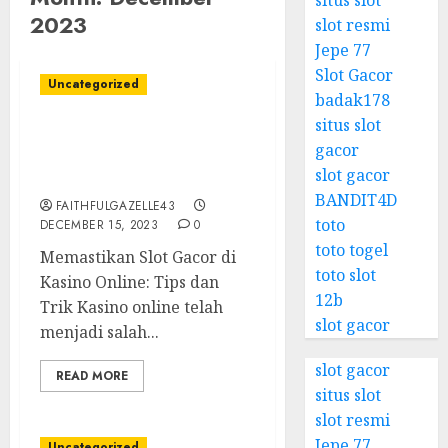
situs slot
2023
slot resmi
Jepe 77
Slot Gacor
Uncategorized
badak178
situs slot
Tips dan Trik untuk
gacor
Memastikan Slot Gacor di
slot gacor
Kasino Online
BANDIT4D
FAITHFULGAZELLE43
toto
DECEMBER 15, 2023
0
toto togel
Memastikan Slot Gacor di
toto slot
Kasino Online: Tips dan
12b
Trik Kasino online telah
slot gacor
menjadi salah...
slot gacor
READ MORE
situs slot
slot resmi
Jepe 77
Uncategorized