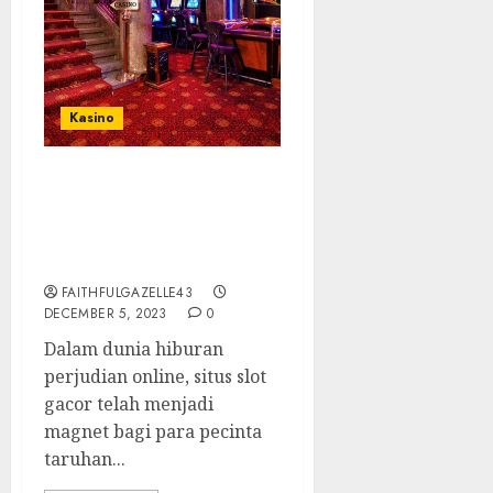
Kasino
Mengupas Kehebatan
Situs Slot Gacor :
Temukan Keseruan
Tanpa Batas!
FAITHFULGAZELLE43
DECEMBER 5, 2023
0
Dalam dunia hiburan
perjudian online, situs slot
gacor telah menjadi
magnet bagi para pecinta
taruhan...