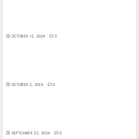
Dunia Judi Online di Indonesia: Menangkap
Fenomena Perjudian Online
OCTOBER 12, 2024
0
Menilik Pesatnya Industri Judi Online di
Indonesia
OCTOBER 2, 2024
0
Memburu Jackpot: Mahakarya Judi Online di
Indonesia
SEPTEMBER 22, 2024
0