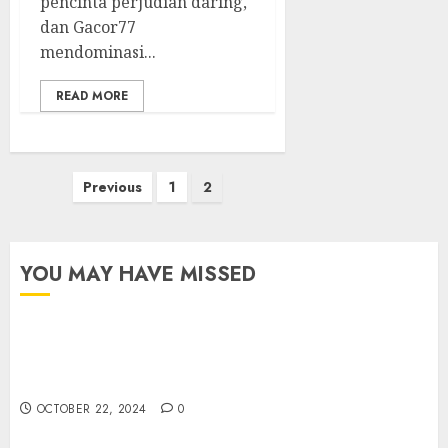
pencinta perjudian daring,
dan Gacor77
mendominasi...
READ MORE
Posts
Previous
1
2
pagination
YOU MAY HAVE MISSED
Ragam Perjudian Online di Indonesia: Dari Slot
hingga Poker Online
OCTOBER 22, 2024
0