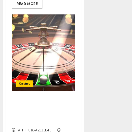
READ MORE
Kasino
Keseruan Taruhan
Online di Wd138:
Temukan Jackpot
Menarik!
FAITHFULGAZELLE43