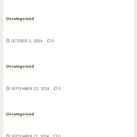
Menilik Pesatnya Industri Judi
Uncategorized
Online di Indonesia
Menilik Pesatnya Industri Judi Online di
OCTOBER 2, 2024
0
Indonesia
3
OCTOBER 2, 2024
0
Memburu Jackpot: Mahakarya Judi
Online di Indonesia
Uncategorized
SEPTEMBER 22, 2024
0
4
Memburu Jackpot: Mahakarya Judi Online di
Indonesia
SEPTEMBER 22, 2024
0
Arena Permainan Online: Memahami
Dunia Judi Online di Indonesia
SEPTEMBER 12, 2024
0
5
Uncategorized
Arena Permainan Online: Memahami Dunia Judi
Tarik Putaran Keberuntungan:
Online di Indonesia
Keberagaman Judi Online di
SEPTEMBER 12, 2024
0