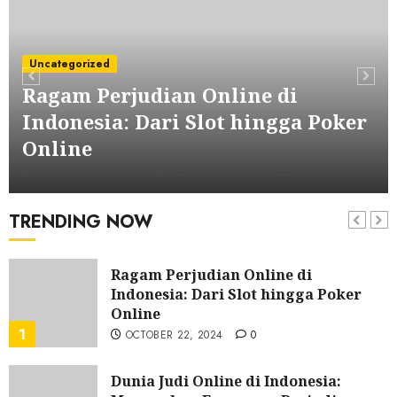
SEPTEMBER 12, 2024
0
5
Tarik Putaran Keberuntungan:
Uncategorized
Keberagaman Judi Online di
Ragam Perjudian Online di
Indonesia
Indonesia: Dari Slot hingga Poker
6
SEPTEMBER 2, 2024
0
Online
Melihat Phenomena Judi Online di
FAITHFULGAZELLE43
OCTOBER 22, 2024
0
Indonesia: Antara Kontroversi dan
Popularitas
TRENDING NOW
7
AUGUST 23, 2024
0
Ragam Perjudian Online di
Indonesia: Dari Slot hingga Poker
Online
1
OCTOBER 22, 2024
0
Dunia Judi Online di Indonesia: