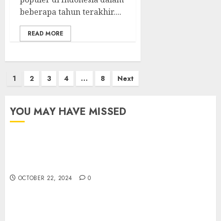
beberapa tahun terakhir....
READ MORE
Posts
1
2
3
4
…
8
Next
pagination
YOU MAY HAVE MISSED
Ragam Perjudian Online di Indonesia: Dari Slot
hingga Poker Online
OCTOBER 22, 2024
0